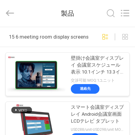
イ
ヤ
製品
ー.
Copyright
©
2021
-
家
2026
15 6 meeting room display screens オンライン製造
Shenzhen
Junction
へ
Interactive
Technology
Co.,
Ltd..
壁掛け会議室ディスプレ
All
製
Rights
イ 会議室スケジュール
Reserved.
表示 10.1インチ 13.3イ
品
ンチ 15.6インチ
交渉可能 MOQ:1ユニット
連絡先
わ
スマート会議室ディスプ
た
レイ Android会議室画面
し
LCDテレビ タブレット
USD288/unit-USD298/unit MOQ:1ユニット