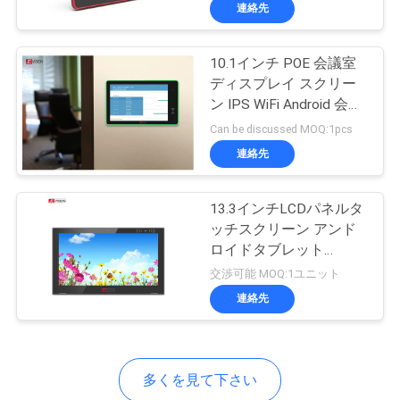
た
連絡先
ち
10.1インチ POE 会議室
に
ディスプレイ スクリー
つ
ン IPS WiFi Android 会議
室スケジューラー
Can be discussed MOQ:1pcs
い
連絡先
て
13.3インチLCDパネルタ
ッチスクリーン アンド
工
ロイドタブレット
場
3GWiFi会議室会議ディス
交渉可能 MOQ:1ユニット
プレイ
連絡先
ツ
ア
ー
多くを見て下さい