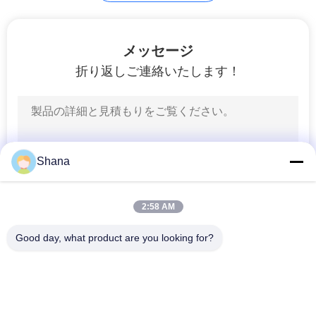
品
メッセージ
質
折り返しご連絡いたします！
管
理
Shana
お
問
2:58 AM
い
Good day, what product are you looking for?
合
人気カテゴリ
すべて
わ
屋外のデジタル表記
室内 デジタル サイ
せ