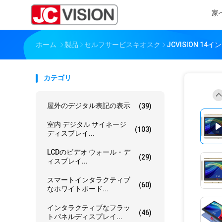
家
ホーム
製品
セルフサービスキオスク
JCVISION 
カテゴリ
屋外のデジタル表記の表示
(39)
室内 デジタル サイネージ
(103)
ディスプレイ...
LCDのビデオ ウォール・デ
(29)
ィスプレイ...
スマートインタラクティブ
(60)
なホワイトボード...
インタラクティブなフラッ
(46)
トパネルディスプレイ...