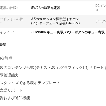
DCイ
電器の仕様::
5V/2AのUSB充電器
ス:
ッドフォンの仕
3.5mm サムスン標準型イヤホン
データ
:
(インターフェース定義 L-R-G-M)
イライト:
JCVISIONキュー表示
,
パワーボタンのキュー表示
,
説明
な利点:
数のコンテンツ形式 (テキスト,数字,グラフィック) をサポート
隔管理能力
スタマイズできる表示テンプレート
言語サポート
告および通知機能