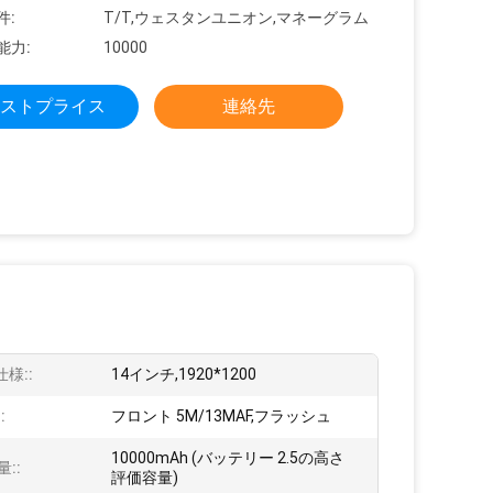
件:
T/T,ウェスタンユニオン,マネーグラム
能力:
10000
ストプライス
連絡先
仕様::
14インチ,1920*1200
:
フロント 5M/13MAF,フラッシュ
10000mAh (バッテリー 2.5の高さ
::
評価容量)