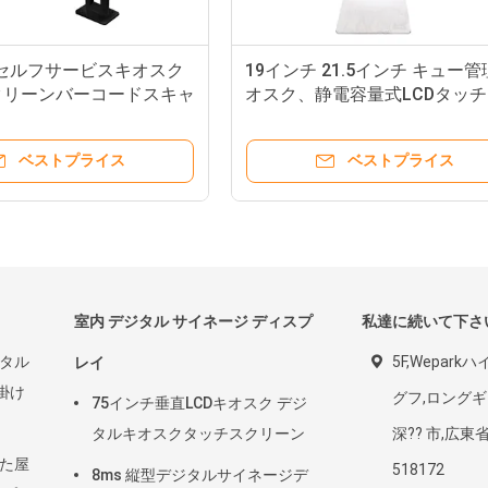
SIONセルフサービスキオスク
19インチ 21.5インチ キュ
スクリーンバーコードスキャ
オスク、静電容量式LCDタ
ルフオーダーキオスク
リーンキオスク
ベストプライス
ベストプライス
室内 デジタル サイネージ ディスプ
私達に続いて下さ
ジタル
5F,Wepar
レイ
壁掛け
グフ,ロングギ
75インチ垂直LCDキオスク デジ
タルキオスクタッチスクリーン
深?? 市,広東省
れた屋
518172
8ms 縦型デジタルサイネージデ