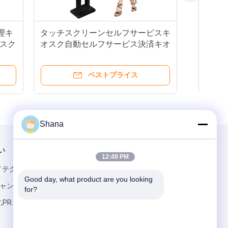
ー管理キ
タッチスクリーンセルフサービスキ
マ
ッチスク
オスク自動セルフサービス決済キオ
決済
スク
オ
ベストプライス
Shana
い
メールでお問い合わせ
12:49 PM
kハイテク部品,ピン
Good day, what product are you looking 
ャング地区,
for?
,PR.中国