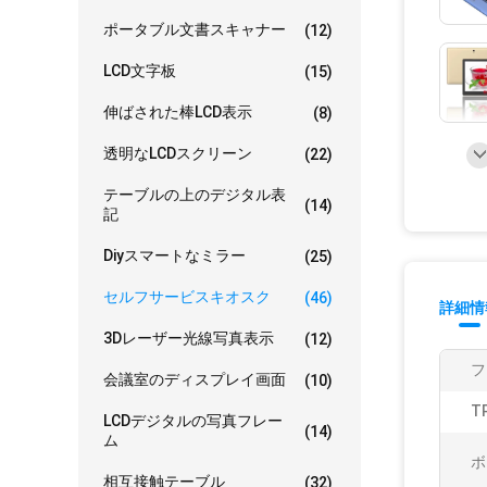
ポータブル文書スキャナー
(12)
LCD文字板
(15)
伸ばされた棒LCD表示
(8)
透明なLCDスクリーン
(22)
テーブルの上のデジタル表
(14)
記
Diyスマートなミラー
(25)
セルフサービスキオスク
(46)
詳細情
3Dレーザー光線写真表示
(12)
フ
会議室のディスプレイ画面
(10)
T
LCDデジタルの写真フレー
(14)
ム
ボ
相互接触テーブル
(32)