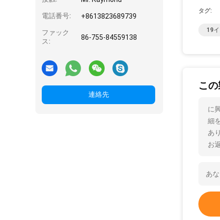
タグ:
電話番号:
+8613823689739
19
ファック
86-755-84559138
ス:
この
連絡先
に興
細
あ
お