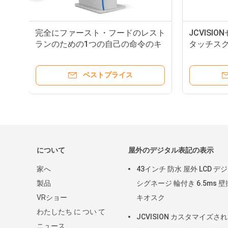
完全にファースト・フードのレスト
JCVI
ランのための1つの自己の命令のキ
タッチ
オスクで屋内
ナー セ
ベストプライス
について
屋外のデジタル表記の表示
家へ
43インチ 防水 屋外 LCD デ
製品
シグネージ 輪付き 6.5ms 
VRショー
キオスク
わたしたち に つい て
JCVISION カスタマイズさ
ニュース