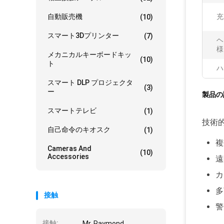
自動販売機
充
(10)
スマート3Dプリンター
(7)
ヘ
様:
メカニカルキーボードキッ
(10)
ト
ハ
スマート DLP プロジェクタ
(3)
ー
製品の
スマートテレビ
(1)
技術的
自己命令のキオスク
(1)
複
Cameras And
(10)
Accessories
遠
カ
多
接触
警
接触:
Mr. Raymond