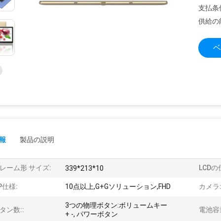
支払条
供給の
ベ
報
製品の説明
レーム形 サイズ:
LCDの
339*213*10
P仕様:
10点以上,G+Gソリューション,FHD
カメラ:
3つの物理ボタン:ボリュームキー
タン数::
電池容量
+ -, パワーボタン