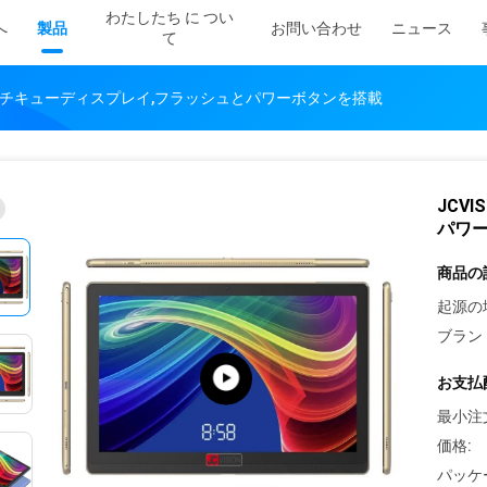
わたしたち に つい
へ
製品
お問い合わせ
ニュース
て
14インチキューディスプレイ,フラッシュとパワーボタンを搭載
JCV
パワ
商品の
起源の
ブラン
お支払
最小注
価格:
パッケ