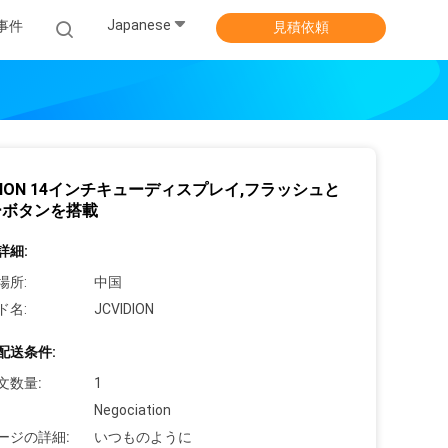
Japanese
事件
見積依頼
ISION 14インチキューディスプレイ,フラッシュと
ーボタンを搭載
詳細:
場所:
中国
ド名:
JCVIDION
配送条件:
文数量:
1
Negociation
ージの詳細:
いつものように