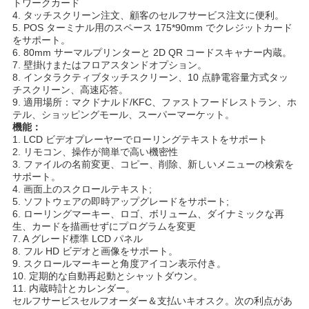
トワークカード
4. タッチスクリーン注文、顧客のセルフサービス注文に便利。
5. POS ターミナル用のスペース 175*90mm でクレジットカード
ニ
をサポート。
6. 80mm サーマルプリンターと 2D QR コードスキャナー内蔵。
7. 壁掛けまたはフロアスタンドオプション。
ュ
8. インタラクティブタッチスクリーン、10 点静電容量方式タッ
チスクリーン、高速応答。
ー
9. 適用場所：マクドナルド/KFC、ファストフードレストラン、ホ
テル、ショッピングモール、スーパーマーケット。
ス
機能：
1. LCD ビデオプレーヤーでローリングテキストをサポート
2. リモコン、操作が簡単で高い機密性
3. ファイルの名前変更、コピー、削除、新しいメニューの検索を
事
サポート。
4. 画面上のスクロールテキスト;
件
5. ソフトウェアの即時アップグレードをサポート;
6. ローリングマーキー、ロゴ、ボリューム、ダイナミックな再
生、カードを描画せずにプログラムを変更
7. A グレード標準 LCD パネル
引
8. フル HD ビデオと画像をサポート。
9. スクロールマーキーと角度アイコン表示付き。
金
10. 定期的な自動再起動とシャットダウン。
11. 内蔵時計とカレンダー。
を
セルフサービスセルフオーダー＆支払いキオスク。次の利点があ