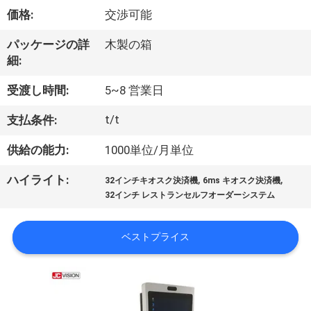
た
価格:
交渉可能
ち
パッケージの詳
木製の箱
に
細:
つ
受渡し時間:
5~8 営業日
い
t/t
支払条件:
て
供給の能力:
1000単位/月単位
,
,
ハイライト:
工
32インチキオスク決済機
6ms キオスク決済機
32インチ レストランセルフオーダーシステム
場
ツ
ベストプライス
ア
ー