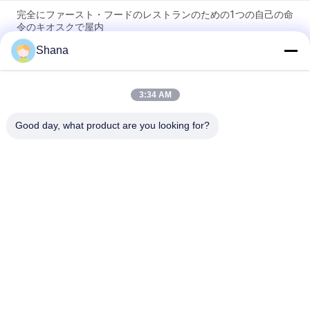
完全にファースト・フードのレストランのための1つの自己の命
令のキオスクで屋内
Shana
JCVISIONセルフサービスキオスク タッチスクリーンバーコード
スキャナー セルフオーダーキオスク
3:34 AM
19インチ 21.5インチ キュー管理キオスク、静電容量式LCDタッ
チスクリーンキオスク
Good day, what product are you looking for?
人気カテゴリ
すべて
屋外のデジタル表記
室内 デジタル サイ
の表示
ネージ ディスプレイ
LCDのビデオ ウォー
スマートインタラク
ル・ディスプレイ
ティブなホワイトボ
ード
インタラクティブな
ポータブル文書スキ
フラットパネルディ
ャナー
スプレイ