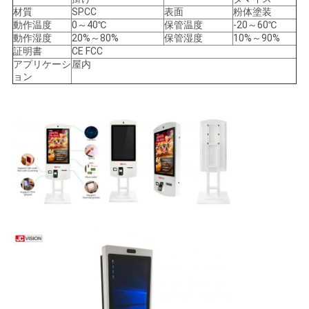
プ
材質
SPCC
表面
粉体塗装
動作温度
0～40℃
保管温度
-20～60℃
ラ
動作湿度
20%～80%
保管湿度
10%～90%
証明書
CE FCC
イ
アプリケーシ
屋内
ョン
バ
シ
ー
ポ
リ
シ
ー