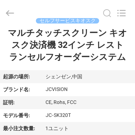
イ
ヤ
ー.
Copyright
セルフサービスキオスク
©
2021
-
マルチタッチスクリーン キオ
家
2026
Shenzhen
Junction
スク決済機 32インチ レスト
へ
Interactive
Technology
Co.,
ランセルフオーダーシステム
Ltd..
All
製
Rights
Reserved.
品
起源の場所:
シェンゼン,中国
JCVISION
ブランド名:
わ
CE, Rohs, FCC
証明:
た
JC-SK320T
モデル番号:
し
最小注文数量:
1ユニット