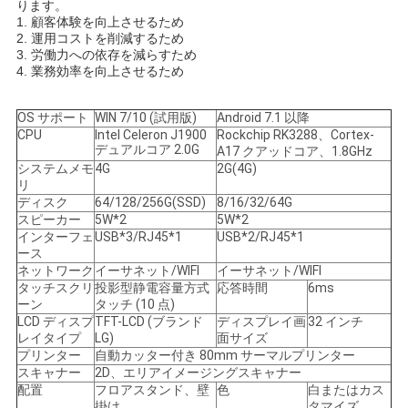
ります。
1. 顧客体験を向上させるため
求
2. 運用コストを削減するため
3. 労働力への依存を減らすため
め
4. 業務効率を向上させるため
て
OS サポート
WIN 7/10 (試用版)
Android 7.1 以降
く
CPU
Intel Celeron J1900
Rockchip RK3288、Cortex-
デュアルコア 2.0G
A17 クアッドコア、1.8GHz
システムメモ
4G
2G(4G)
だ
リ
ディスク
64/128/256G(SSD)
8/16/32/64G
さ
スピーカー
5W*2
5W*2
インターフェ
USB*3/RJ45*1
USB*2/RJ45*1
い
ース
ネットワーク
イーサネット/WIFI
イーサネット/WIFI
タッチスクリ
投影型静電容量方式
応答時間
6ms
ーン
タッチ (10 点)
地
LCD ディスプ
TFT-LCD (ブランド
ディスプレイ画
32 インチ
レイタイプ
LG)
面サイズ
図
プリンター
自動カッター付き 80mm サーマルプリンター
スキャナー
2D、エリアイメージングスキャナー
配置
フロアスタンド、壁
色
白またはカス
掛け
タマイズ