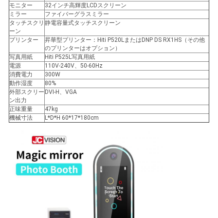
モニター
32インチ高輝度LCDスクリーン
ミラー
ファイバーグラスミラー
タッチスクリ
静電容量式タッチスクリーン
ニ
ーン
プリンター
昇華型プリンター：Hiti P520LまたはDNP DS RX1HS（その他
ュ
のプリンターはオプション）
写真用紙
Hiti P525L写真用紙
ー
電源
110V-240V、50-60Hz
消費電力
300W
動作湿度
80%
ス
外部スクリー
DVI-H、VGA
ン出力
正味重量
47kg
機械寸法
L*D*H 60*17*180cm
事
件
引
金
を