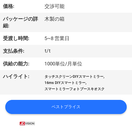
た
価格:
交渉可能
ち
パッケージの詳
木製の箱
に
細:
つ
受渡し時間:
5~8 営業日
い
t/t
支払条件:
て
供給の能力:
1000単位/月単位
,
ハイライト:
工
タッチスクリーンDIYスマートミラー
,
16ms DIYスマートミラー
場
スマートミラーフォトブースキオスク
ツ
ベストプライス
ア
ー