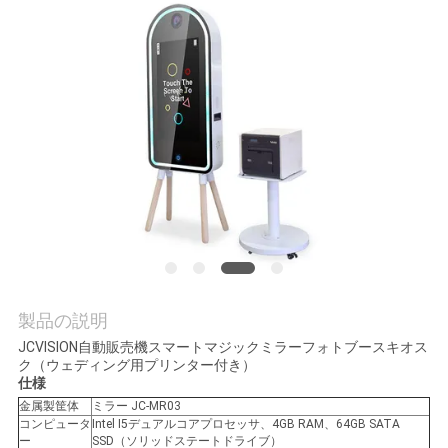
品
質
管
理
お
問
い
製品の説明
JCVISION自動販売機スマートマジックミラーフォトブースキオス
合
ク（ウェディング用プリンター付き）
仕様
わ
金属製筐体
ミラー JC-MR03
コンピュータ
Intel I5デュアルコアプロセッサ、4GB RAM、64GB SATA
せ
ー
SSD（ソリッドステートドライブ）