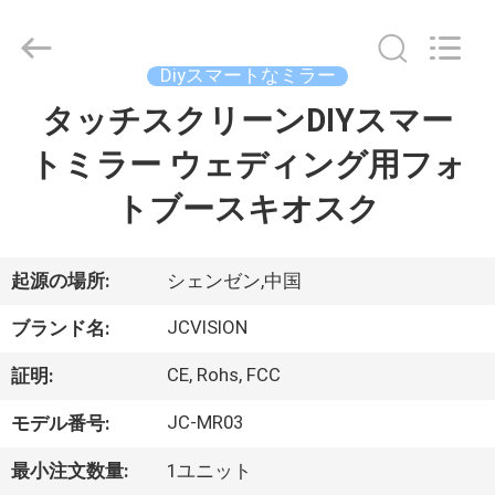
イ
ヤ
ー.
Copyright
Diyスマートなミラー
©
2021
-
タッチスクリーンDIYスマー
家
2026
Shenzhen
Junction
トミラー ウェディング用フォ
へ
Interactive
Technology
Co.,
トブースキオスク
Ltd..
All
製
Rights
Reserved.
品
起源の場所:
シェンゼン,中国
JCVISION
ブランド名:
わ
CE, Rohs, FCC
証明:
た
JC-MR03
モデル番号:
し
最小注文数量:
1ユニット