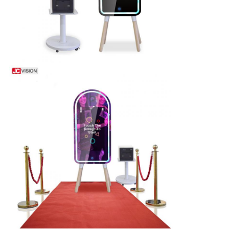
求
め
て
く
だ
さ
い
地
図