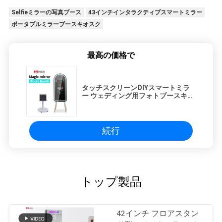
プ
Selfieミラーの写真ブース
43インチインタラクティブスマートミラー
ラ
ポータブルミラーブースキオスク
イ
最高の価格で
バ
シ
タッチスクリーンDIYスマートミラ
ー ウェディング用フォトブースキオ
ー
スク
ポ
続行
リ
シ
ー
トップ製品
42インチ フロアスタン