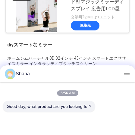
ド型マジックミラーディ
スプレイ 広告用LCD屋
内プレーヤー
交渉可能 MOQ:1ユニット
連絡先
diyスマートなミラー
ホームジムバーチャル3D 32インチ 43インチ スマートエクササ
イズミラー インタラクティブタッチスクリーン
Shana
フロアスタンディングDIYスマートミラー タッチスクリーン
AndroidまたはWin OS
5:56 AM
43インチ 55インチ 65インチ エクササイズ フィットネス スマー
トミラー LCD 広告ディスプレイ
Good day, what product are you looking for?
人気カテゴリ
すべて