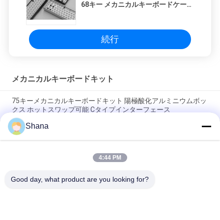
68キー メカニカルキーボードケース
キット RGB LEDバックライト
続行
メカニカルキーボードキット
75キーメカニカルキーボードキット 陽極酸化アルミニウムボッ
クス ホットスワップ可能 Cタイプインターフェース
Shana
JCVISION アルミニウム ホットスワップ対応メカニカルキーボ
ードキット (オフィスワーク、ゲーミング向け)
4:44 PM
JCVISION ホットスワップ対応メカニカルキーボードキット 87
キー TKL PCBマウント
Good day, what product are you looking for?
人気カテゴリ
すべて