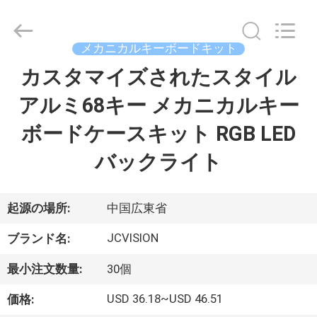
イ
ヤ
ー.
Copyright
メカニカルキーボードキット
©
2021
-
カスタマイズされたスタイル
家
2026
Shenzhen
Junction
アルミ68キー メカニカルキー
へ
Interactive
Technology
Co.,
ボードケースキット RGB LED
Ltd..
All
製
Rights
バックライト
Reserved.
品
起源の場所:
中国広東省
わ
JCVISION
ブランド名:
た
最小注文数量:
30個
し
USD 36.18~USD 46.51
価格: