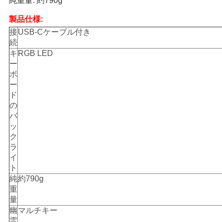
純重量: 約790g
製品仕様:
ニ
接
USB-Cケーブル付き
続
ュ
キ
RGB LED
ー
ー
ボ
ー
ス
ド
の
バ
事
ッ
ク
件
ラ
イ
ト
引
純
約790g
重
金
量
幽
マルチキー
を
霊