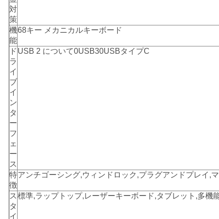
対
求
策
機
68キー メカニカルキーボード
め
能
ド
USB 2 について0USB30USBタイプC
て
ラ
イ
く
ブ
だ
イ
ン
さ
タ
ー
い
フ
ェ
ー
ス
地
特
アンチゴーシング,ウィンドロック,プラグアンドプレイ,マ
図
徴
ス
標準,ラップトップ,レーザーキーボード,タブレット,多機
タ
イ