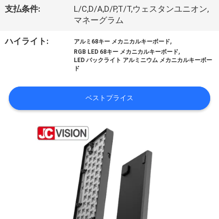
た
支払条件:
L/C,D/A,D/P,T/T,ウェスタンユニオン,
ち
マネーグラム
に
,
ハイライト:
アルミ68キー メカニカルキーボード
,
RGB LED 68キー メカニカルキーボード
つ
LED バックライト アルミニウム メカニカルキーボー
ド
い
て
ベストプライス
工
場
ツ
ア
ー