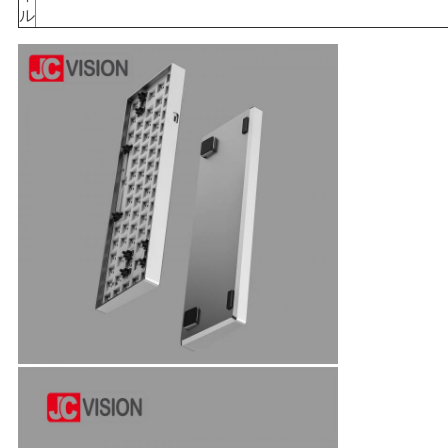
プ
ル
ラ
イ
バ
シ
ー
ポ
リ
シ
ー