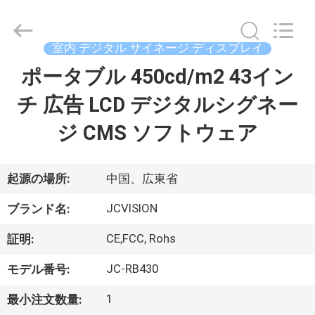
イ
ヤ
ー.
Copyright
室内 デジタル サイネージ ディスプレイ
©
2021
-
ポータブル 450cd/m2 43イン
家
2026
Shenzhen
Junction
チ 広告 LCD デジタルシグネー
へ
Interactive
Technology
Co.,
ジ CMS ソフトウェア
Ltd..
All
製
Rights
Reserved.
品
起源の場所:
中国、広東省
JCVISION
ブランド名:
わ
CE,FCC, Rohs
証明:
た
JC-RB430
モデル番号:
し
1
最小注文数量: