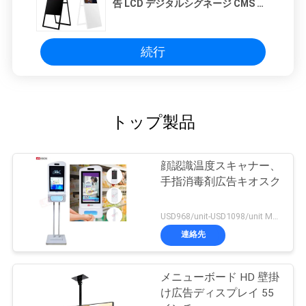
告 LCD デジタルシグネージ CMS ソ
フトウェア
続行
トップ製品
顔認識温度スキャナー、
手指消毒剤広告キオスク
USD968/unit-USD1098/unit MOQ:1ユニット
連絡先
メニューボード HD 壁掛
け広告ディスプレイ 55