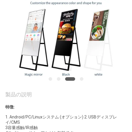
品
質
管
理
お
問
い
製品の説明
合
特徴:
わ
1. Android/PC/Linuxシステム (オプション) 2. USBディスプレ
イ/CMS
せ
3容量感触/IR感触