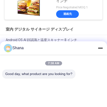
インチ
Price Negotiated MOQ:1
連絡先
室内 デジタル サイネージ ディスプレイ
Android OS AI 顔認識と温度スキャナー 8 インチ
Shana
デジタル屋内表記を回すSmartboardは容量性タッチ画面を表示
する
7:38 AM
JCVISION LED パネル TFT 32 インチ デジタルメニューディスプ
レイ 壁掛け
Good day, what product are you looking for?
人気カテゴリ
すべて
屋外のデジタル表記
室内 デジタル サイ
の表示
ネージ ディスプレイ