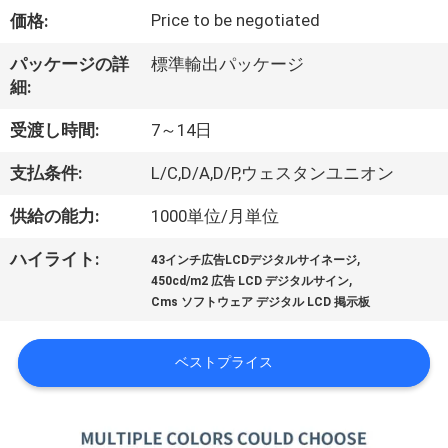
た
Price to be negotiated
価格:
ち
パッケージの詳
標準輸出パッケージ
に
細:
つ
受渡し時間:
7～14日
い
支払条件:
L/C,D/A,D/P,ウェスタンユニオン
て
供給の能力:
1000単位/月単位
,
ハイライト:
工
43インチ広告LCDデジタルサイネージ
,
450cd/m2 広告 LCD デジタルサイン
場
Cms ソフトウェア デジタル LCD 掲示板
ツ
ベストプライス
ア
ー