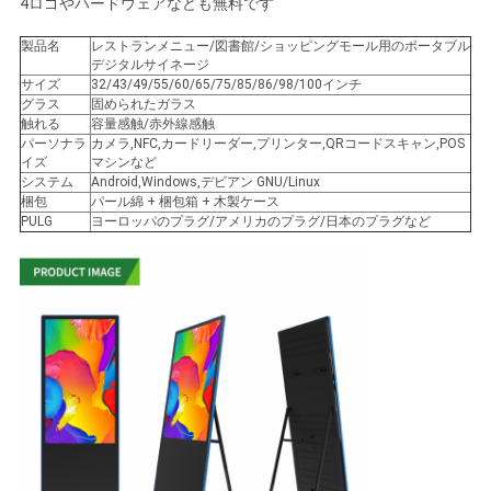
4ロゴやハードウェアなども無料です
製品名
レストランメニュー/図書館/ショッピングモール用のポータブル
ニ
デジタルサイネージ
サイズ
32/43/49/55/60/65/75/85/86/98/100インチ
ュ
グラス
固められたガラス
触れる
容量感触/赤外線感触
パーソナラ
カメラ,NFC,カードリーダー,プリンター,QRコードスキャン,POS
ー
イズ
マシンなど
システム
Android,Windows,デビアン GNU/Linux
ス
梱包
パール綿 + 梱包箱 + 木製ケース
PULG
ヨーロッパのプラグ/アメリカのプラグ/日本のプラグなど
事
件
引
金
を