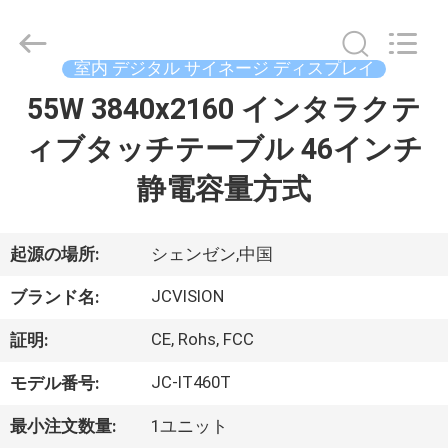
イ
ヤ
ー.
Copyright
室内 デジタル サイネージ ディスプレイ
©
2021
-
55W 3840x2160 インタラクテ
家
2026
Shenzhen
Junction
ィブタッチテーブル 46インチ
へ
Interactive
Technology
Co.,
静電容量方式
Ltd..
All
製
Rights
Reserved.
品
起源の場所:
シェンゼン,中国
JCVISION
ブランド名:
わ
CE, Rohs, FCC
証明:
た
JC-IT460T
モデル番号:
し
最小注文数量:
1ユニット