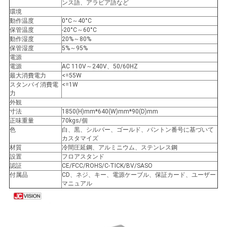
プ
ンス語、アラビア語など
環境
ラ
動作温度
0°C～40°C
保管温度
-20°C～60°C
イ
動作湿度
20%～80%
保管湿度
5%～95%
電源
バ
電源
AC 110V～240V、50/60HZ
最大消費電力
<=55W
シ
スタンバイ消費電
<=1W
力
ー
外観
寸法
1850(H)mm*640(W)mm*90(D)mm
ポ
正味重量
70kgs/個
色
白、黒、シルバー、ゴールド、パントン番号に基づいて
カスタマイズ
リ
材質
冷間圧延鋼、アルミニウム、ステンレス鋼
設置
フロアスタンド
シ
認証
CE/FCC/ROHS/C-TICK/BV/SASO
付属品
CD、ネジ、キー、電源ケーブル、保証カード、ユーザー
ー
マニュアル