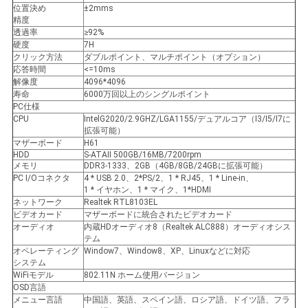
位置決め
±2mms
求
精度
透過率
≥92%
硬度
7H
め
クリック方法
ダブルポイント、マルチポイント（オプション）
応答時間
<=10ms
て
解像度
4096*4096
寿命
6000万回以上のシングルポイント
く
PC仕様
CPU
IntelG2020/2.9GHZ/LGA1155/デュアルコア（I3/I5/I7に
だ
拡張可能）
マザーボード
H61
HDD
S-ATAII 500GB/16MB/7200rpm
さ
メモリ
DDR3-1333、2GB（4GB/8GB/24GBに拡張可能）
PC I/Oコネクタ
4 * USB 2.0、2*PS/2、1 * RJ45、1 * Line-in、
い
1 * イヤホン、1 * マイク、1*HDMI
ネットワーク
Realtek RTL8103EL
ビデオカード
マザーボードに統合されたビデオカード
オーディオ
内蔵HDオーディオ8（Realtek ALC888）オーディオシス
地
テム
オペレーティング
Window7、Window8、XP、Linuxなどに対応
図
システム
WiFiモデル
802.11N ホーム使用バージョン
OSD言語
メニュー言語
中国語、英語、スペイン語、ロシア語、ドイツ語、フラ