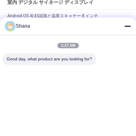
室内 デジタル サイネージ ディスプレイ
Android OS AI 顔認識と温度スキャナー 8 インチ
Shana
デジタル屋内表記を回すSmartboardは容量性タッチ画面を表示
する
1:17 AM
JCVISION LED パネル TFT 32 インチ デジタルメニューディスプ
レイ 壁掛け
Good day, what product are you looking for?
人気カテゴリ
すべて
屋外のデジタル表記
室内 デジタル サイ
の表示
ネージ ディスプレイ
LCDのビデオ ウォー
スマートインタラク
ル・ディスプレイ
ティブなホワイトボ
ード
インタラクティブな
ポータブル文書スキ
フラットパネルディ
ャナー