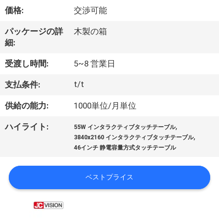
た
価格:
交渉可能
ち
パッケージの詳
木製の箱
に
細:
つ
受渡し時間:
5~8 営業日
い
t/t
支払条件:
て
供給の能力:
1000単位/月単位
,
ハイライト:
工
55W インタラクティブタッチテーブル
,
3840x2160 インタラクティブタッチテーブル
場
46インチ 静電容量方式タッチテーブル
ツ
ベストプライス
ア
ー