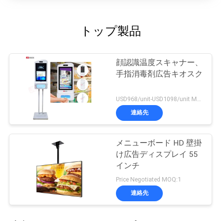
トップ製品
顔認識温度スキャナー、
手指消毒剤広告キオスク
USD968/unit-USD1098/unit MOQ:1ユニット
連絡先
メニューボード HD 壁掛
け広告ディスプレイ 55
インチ
Price Negotiated MOQ:1
連絡先