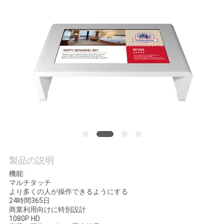
品
質
管
理
お
問
い
製品の説明
機能:
合
マルチタッチ
より多くの人が操作できるようにする
わ
24時間365日
商業利用向けに特別設計
せ
1080P HD