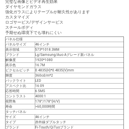
完璧な画像とビデオ再生効果
ダイヤモンドガラス
強化ガラスによりテーブルが耐久性があります
ニ
カスタマイズ
ロゴサービス/デザインサービス
ュ
スチールボディ
予期せぬ環境下でも壊れにくい
ー
パネル仕様
パネルサイズ
46インチ
表示領域
573*1018.3MM
ス
ブランド
Lg/Samsung/Auo Aグレード新パネル
解像度
1920*1080
表示色
16.7M
事
ピクセルピッチ
0.4835(H)*0.4835(V)mm
輝度
360cd/m*2
バックライト
LED
件
アスペクト比
16:09
応答時間
6.5MS
コントラスト
4000:1
視野角
178°/178°(H/V)
引
寿命
>60,000時間
タッチパネル
金
サイズ
46インチ
タイプ
赤外線ダブルタッチ
を
ブランド
Fi-Touch/QiTuoブランド