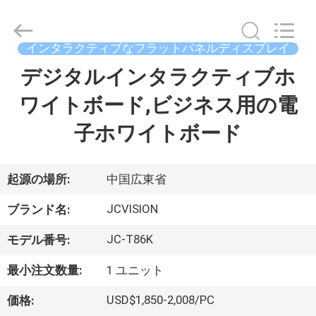
イ
ヤ
ー.
Copyright
インタラクティブなフラットパネルディスプレイ
©
2021
-
デジタルインタラクティブホ
家
2026
Shenzhen
Junction
ワイトボード,ビジネス用の電
へ
Interactive
Technology
Co.,
子ホワイトボード
Ltd..
All
製
Rights
Reserved.
品
起源の場所:
中国広東省
JCVISION
ブランド名:
わ
JC-T86K
モデル番号:
た
最小注文数量:
1 ユニット
し
USD$1,850-2,008/PC
価格: