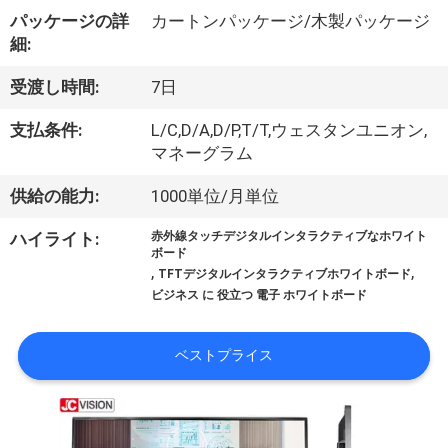
た
パッケージの詳
カートンパッケージ/木製パッケージ
ち
細:
に
受渡し時間:
7日
つ
支払条件:
L/C,D/A,D/P,T/T,ウェスタンユニオン,
い
マネーグラム
て
供給の能力:
1000単位/月単位
ハイライト:
赤外線タッチデジタルインタラクティブなホワイト
ボード
工
,
,
TFTデジタルインタラクティブホワイトボード
ビジネス に 役立つ 電子 ホワイトボード
場
ツ
ベストプライス
ア
ー