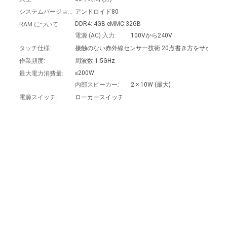
システムバージョン:
アンドロイド80
DDR4: 4GB eMMC:32GB
RAM について:
ニ
電源 (AC) 入力:
100Vから240V
ュ
タッチ仕様:
接触のない赤外線センサー技術 20点書き方をサポート
作業頻度:
周波数 1.5GHz
ー
≤200W
最大電力消費量:
内部スピーカー:
2 × 10W (最大)
ス
電源スイッチ:
ローカースイッチ
事
件
引
金
を