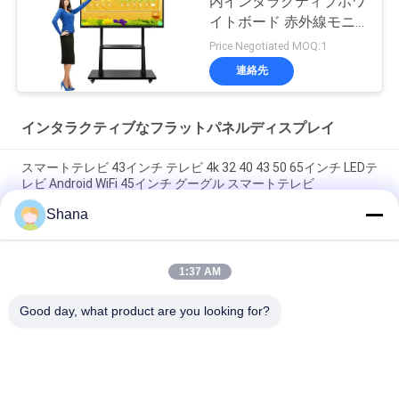
内インタラクティブホワ
イトボード 赤外線モニ
ター RoHS
Price Negotiated MOQ:1
連絡先
インタラクティブなフラットパネルディスプレイ
スマートテレビ 43インチ テレビ 4k 32 40 43 50 65インチ LEDテ
レビ Android WiFi 45インチ グーグル スマートテレビ
Shana
JCvision タッチインタラクティブ フラットパネルディスプレイ
インタラクティブな電子ホワイトボード 55"
1:37 AM
JCVISION 27インチ ブリーフケースモニター タッチスクリーン
Android 12 システム スマートスクリーン スーツケース
Good day, what product are you looking for?
人気カテゴリ
すべて
屋外のデジタル表記
室内 デジタル サイ