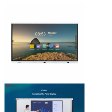
求
め
て
く
だ
さ
い
地
図