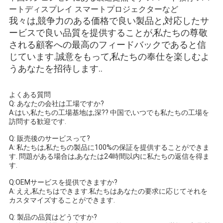
ートディスプレイ スマートプロジェクターなど
我々は,競争力のある価格で良い製品と,対応したサ
ービスで良い品質を提供することが,私たちの尊敬
される顧客への最高のフィードバックであると信
じています.誠意をもって,私たちの奉仕を楽しむよ
うあなたを招待します..
よくある質問
Q: あなたの会社は工場ですか?
A:はい,私たちの工場基地は,深?? 中国で,いつでも私たちの工場を
訪問する歓迎です.
Q: 販売後のサービスって?
A: 私たちは,私たちの製品に100%の保証を提供することができま
す. 問題がある場合は,あなたは24時間以内に私たちの返信を得ま
す.
Q:OEMサービスを提供できますか?
A: ええ,私たちはできます.私たちはあなたの要求に応じてそれを
カスタマイズすることができます.
Q: 製品の品質はどうですか?