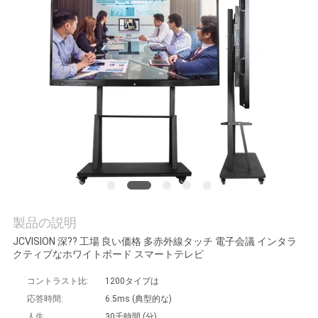
品
質
管
理
お
問
製品の説明
い
JCVISION 深?? 工場 良い価格 多赤外線タッチ 電子会議 インタラ
合
クティブなホワイトボード スマートテレビ
わ
コントラスト比:
1200タイプは
応答時間:
6.5ms (典型的な)
せ
人生
30千時間 (分)