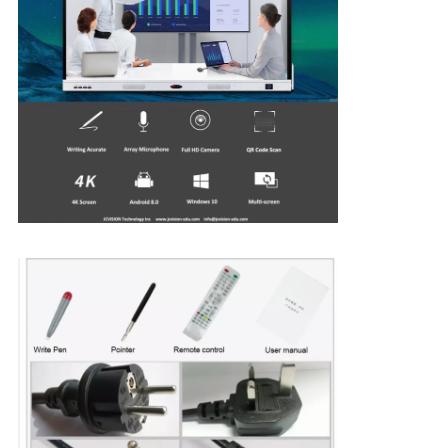
プ
ラ
イ
バ
シ
ー
ポ
リ
シ
ー