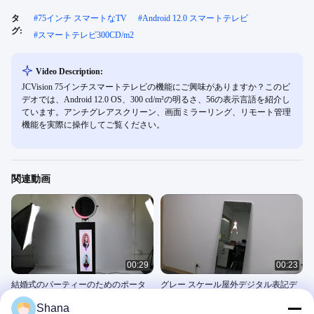
タ
#
75インチ スマートなTV
#
Android 12.0 スマートテレビ
グ:
#
スマートテレビ300CD/m2
Video Description:
JCVision 75インチスマートテレビの機能にご興味がありますか？このビ
デオでは、Android 12.0 OS、300 cd/m²の明るさ、56の表示言語を紹介し
ています。アンチグレアスクリーン、画面ミラーリング、リモート管理
機能を実際に操作してご覧ください。
関連動画
00:29
00:23
結婚式のパーティーのためのポータ
グレー スケール屋外デジタル表記デ
ブル DIY IPad の写真ブース 360 度の
ィスプレイ IP65 P6 SMD LED ディス
Shana
撮影
プレイ モジュール
その他の動画
その他の動画