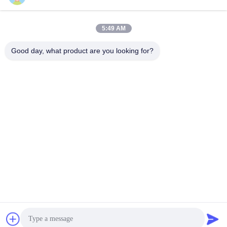
February 22, 2022
December 16, 2021
5:49 AM
Good day, what product are you looking for?
00:11
00:09
デジタルタッチスクリーン スマート
JCVISION PTZ カメラ フル HD 鮮明
インタラクティブなホワイトボード
度
ビデオ会議
スマートインタラクティブなホ
室内 デジタル サイネージ ディ
ワイトボード
スプレイ
November 20, 2025
January 13, 2026
00:17
00:28
JCVISION 24インチセルフサービス
ステージディスプレイ 小ピッチディ
タッチスクリーン決済キオスク
スプレイ
その他の動画
その他の動画
April 19, 2025
July 13, 2024